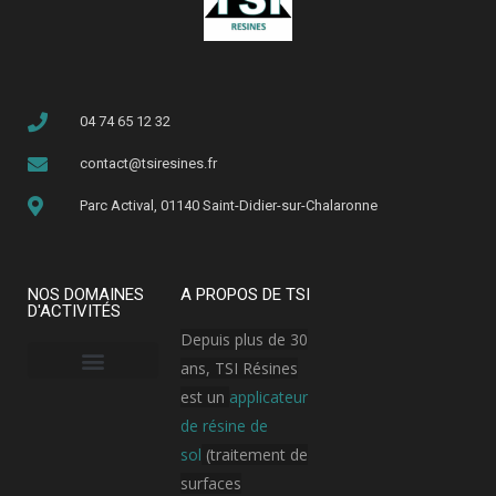
04 74 65 12 32
contact@tsiresines.fr
Parc Actival, 01140 Saint-Didier-sur-Chalaronne
NOS DOMAINES
A PROPOS DE TSI
D'ACTIVITÉS
Depuis plus de 30
ans, TSI Résines
est un
applicateur
Armement, aérospatial et aviation
Bâtiment public
Hôpital / Clinique
Industrie cosmétique
Industrie électronique
Industrie pharmaceutique
Plateforme logistique et transport
de résine de
sol
(traitement de
surfaces