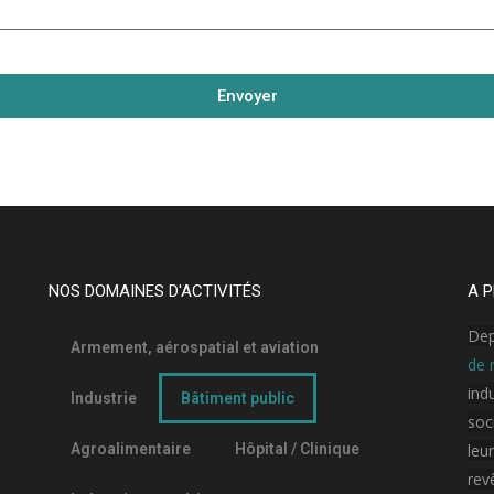
Envoyer
NOS DOMAINES D'ACTIVITÉS
A P
Dep
Armement, aérospatial et aviation
de 
ind
Industrie
Bâtiment public
soc
Agroalimentaire
Hôpital / Clinique
leu
rev