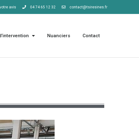
otre avis
04 74 65 12 32
contact@tsiresines.fr
’intervention
Nuanciers
Contact