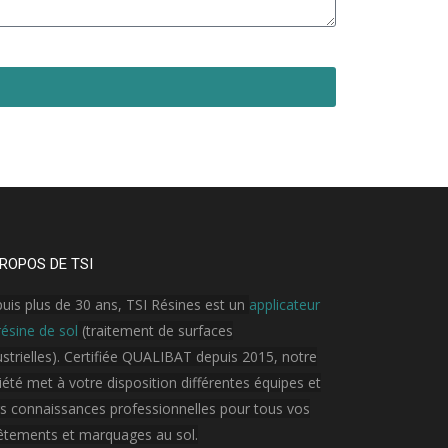
ROPOS DE TSI
uis plus de 30 ans, TSI Résines est un
applicateur
résine de sol
(traitement de surfaces
ustrielles). Certifiée QUALIBAT depuis 2015, notre
iété met à votre disposition différentes équipes et
rs connaissances professionnelles pour tous vos
êtements et marquages au sol.