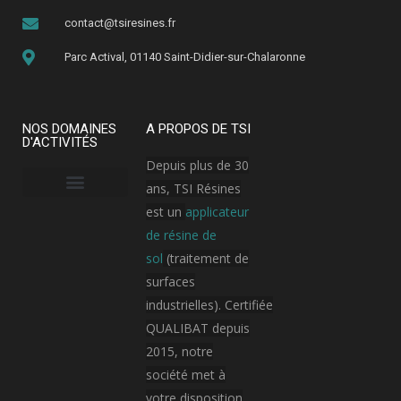
contact@tsiresines.fr
Parc Actival, 01140 Saint-Didier-sur-Chalaronne
NOS DOMAINES
A PROPOS DE TSI
D'ACTIVITÉS
Depuis plus de 30
ans, TSI Résines
est un
applicateur
Armement, aérospatial et aviation
Bâtiment public
Hôpital / Clinique
Industrie cosmétique
Industrie électronique
Industrie pharmaceutique
Plateforme logistique et transport
de résine de
sol
(traitement de
surfaces
industrielles). Certifiée
QUALIBAT depuis
2015, notre
société met à
votre disposition