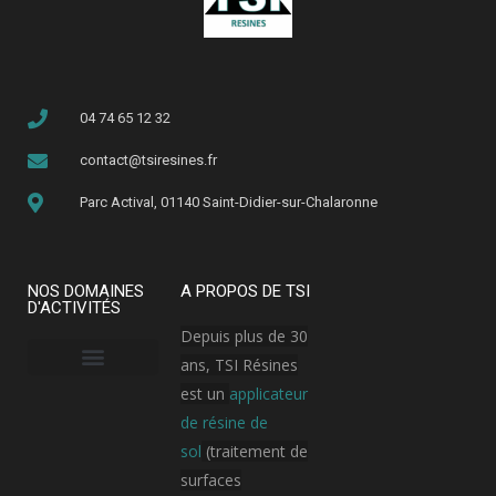
04 74 65 12 32
contact@tsiresines.fr
Parc Actival, 01140 Saint-Didier-sur-Chalaronne
NOS DOMAINES
A PROPOS DE TSI
D'ACTIVITÉS
Depuis plus de 30
ans, TSI Résines
est un
applicateur
Armement, aérospatial et aviation
Bâtiment public
Hôpital / Clinique
Industrie cosmétique
Industrie électronique
Industrie pharmaceutique
Plateforme logistique et transport
de résine de
sol
(traitement de
surfaces