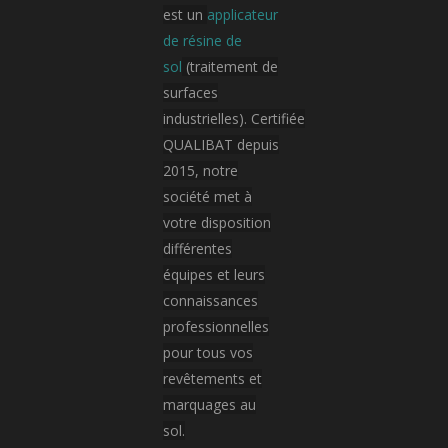
est un
applicateur
Armement, aérospatial et aviation
Bâtiment public
Hôpital / Clinique
Industrie cosmétique
Industrie électronique
Industrie pharmaceutique
Plateforme logistique et transport
de résine de
sol
(traitement de
surfaces
industrielles). Certifiée
QUALIBAT depuis
2015, notre
société met à
votre disposition
différentes
équipes et leurs
connaissances
professionnelles
pour tous vos
revêtements et
marquages au
sol.