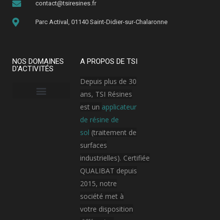
contact@tsiresines.fr
Parc Actival, 01140 Saint-Didier-sur-Chalaronne
NOS DOMAINES
A PROPOS DE TSI
D'ACTIVITÉS
Depuis plus de 30
ans, TSI Résines
est un
applicateur
Armement, aérospatial et aviation
Bâtiment public
Hôpital / Clinique
Industrie cosmétique
Industrie électronique
Industrie pharmaceutique
Plateforme logistique et transport
de résine de
sol
(traitement de
surfaces
industrielles). Certifiée
QUALIBAT depuis
2015, notre
société met à
votre disposition