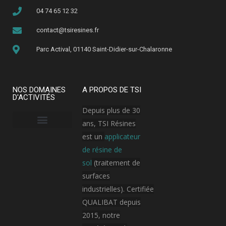
04 74 65 12 32
contact@tsiresines.fr
Parc Actival, 01140 Saint-Didier-sur-Chalaronne
NOS DOMAINES
A PROPOS DE TSI
D'ACTIVITÉS
Depuis plus de 30
ans, TSI Résines
est un
applicateur
Armement, aérospatial et aviation
Bâtiment public
Hôpital / Clinique
Industrie cosmétique
Industrie électronique
Industrie pharmaceutique
Plateforme logistique et transport
de résine de
sol
(traitement de
surfaces
industrielles). Certifiée
QUALIBAT depuis
2015, notre