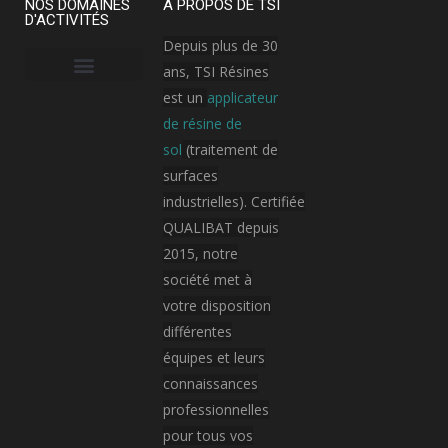
NOS DOMAINES
A PROPOS DE TSI
D'ACTIVITÉS
Depuis plus de 30
ans, TSI Résines
est un
applicateur
Armement, aérospatial et aviation
Bâtiment public
Hôpital / Clinique
Industrie cosmétique
Industrie électronique
Industrie pharmaceutique
Plateforme logistique et transport
de résine de
sol
(traitement de
surfaces
industrielles). Certifiée
QUALIBAT depuis
2015, notre
société met à
votre disposition
différentes
équipes et leurs
connaissances
professionnelles
pour tous vos