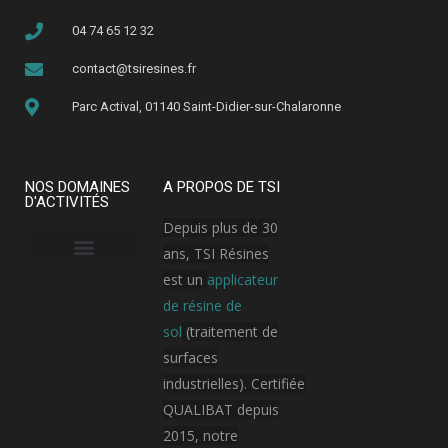
04 74 65 12 32
contact@tsiresines.fr
Parc Actival, 01140 Saint-Didier-sur-Chalaronne
NOS DOMAINES
A PROPOS DE TSI
D'ACTIVITÉS
Depuis plus de 30
ans, TSI Résines
est un
applicateur
Armement, aérospatial et aviation
Bâtiment public
Hôpital / Clinique
Industrie cosmétique
Industrie électronique
Industrie pharmaceutique
Plateforme logistique et transport
de résine de
sol
(traitement de
surfaces
industrielles). Certifiée
QUALIBAT depuis
2015, notre