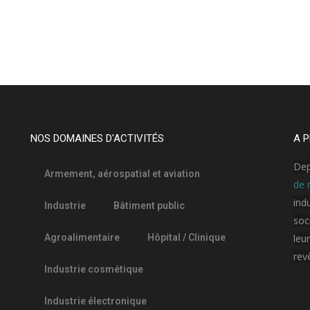
NOS DOMAINES D'ACTIVITÉS
A P
Dep
Armement, aérospatial et aviation
de 
ind
Industrie
Bâtiment public
soc
Agroalimentaire
Hôpital / Clinique
leu
rev
Industrie cosmétique
Industrie électronique