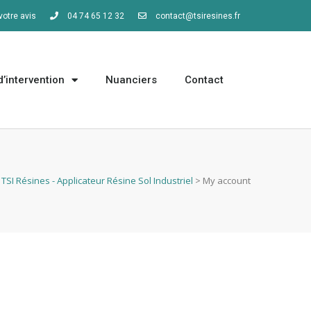
otre avis
04 74 65 12 32
contact@tsiresines.fr
’intervention
Nuanciers
Contact
TSI Résines - Applicateur Résine Sol Industriel
>
My account